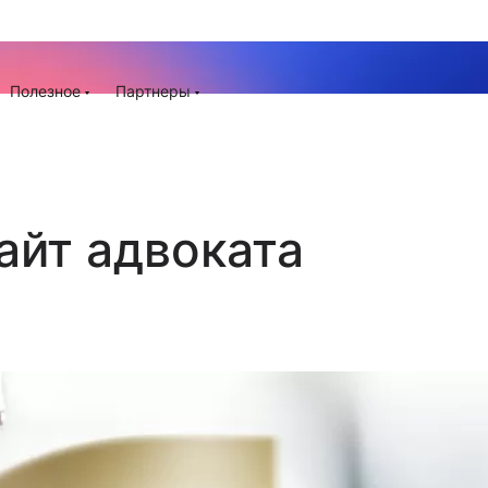
Запишитесь на онлайн-презентацию готового сайта А
инут
Полезное
Партнеры
айт адвоката