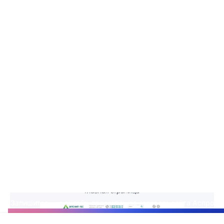
товаров, корзиной и личным кабинетом
покупателя. Разработка велась около 2
месяцев.
Так как приоритетным направлением бизнеса
является строительство, главная страница сайта
содержит всю необходимую информацию для
выбора подходящего проекта. Клиенты могут
подобрать его по параметрам фильтра, увидеть
типовые проекты и наиболее популярные из них.
Прочитать преимущества работы именно с этой
компанией. В конце страницы прикреплены
видеоотзывы заказчиков для формирования
доверия и лояльности пользователей.