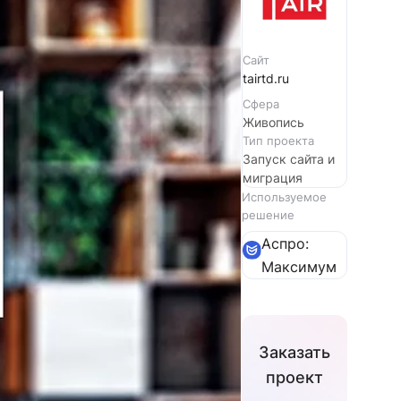
Сайт
tairtd.ru
Сфера
Живопись
Тип проекта
Запуск сайта и
миграция
Используемое
решение
Аспро:
Максимум
Заказать
проект