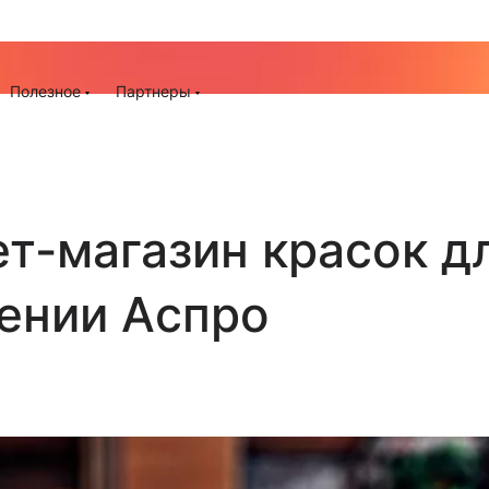
До -25% на запуск сайта, миграцию и контекстную рек
ия
Полезное
Партнеры
т-магазин красок д
ении Аспро