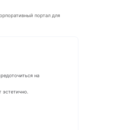
корпоративный портал для
средоточиться на
т эстетично.