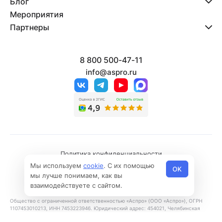
Блог
Мероприятия
Партнеры
8 800 500-47-11
info@aspro.ru
Политика конфиденциальности
Мы используем
cookie
. С их помощью
Политика использования файлов cookies
OK
мы лучше понимаем, как вы
© 2026 Все права защищены
взаимодействуете с сайтом.
Общество с ограниченной ответственностью «Аспро» (ООО «Аспро»), ОГРН
1107453010213, ИНН 7453223946. Юридический адрес: 454021, Челябинская
область, г. Челябинск, ул. Молодогвардейцев, д. 31, этаж 8.