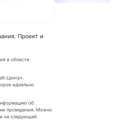
ания. Проект и
ия в области
еб-Центр».
торое идеально
 информацию об
мени проведения. Можно
ти на следующей