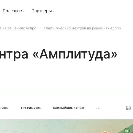
Полезное
Партнеры
в на решениях Аспро
Сайты учебных центров на решениях Аспро
ентра «Амплитуда»