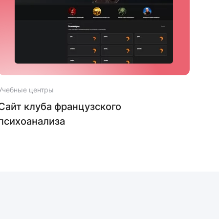
Учебные центры
Учеб
Сайт клуба французского
Сай
психоанализа
Пл