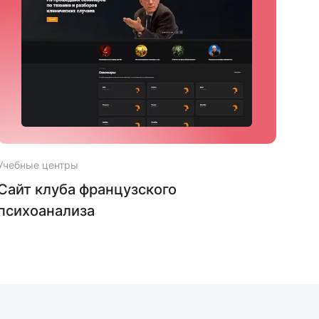
Учебные центры
Учеб
Сайт клуба французского
Сай
психоанализа
Пл