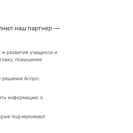
олнил наш партнер —
 и развития учащихся и
товку, повышение
е решение Аспро:
дить информацию о
торые подчеркивают