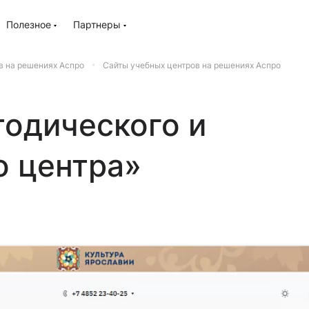
Полезное
Партнеры
в на решениях Аспро
Сайты учебных центров на решениях Аспро
тодического и
 центра»