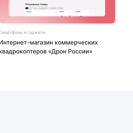
Смартфоны и гаджеты
Смар
Интернет-магазин коммерческих
Инт
квадрокоптеров «Дрон России»
тов
Avt