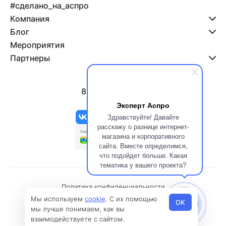
#сделано_на_аспро
Компания
Блог
Мероприятия
Партнеры
8 800 500-47-11
info@aspro.ru
Эксперт Аспро
Здравствуйте! Давайте
расскажу о разнице интернет-
магазина и корпоративного
сайта. Вместе определимся,
что подойдет больше. Какая
тематика у вашего проекта?
Политика конфиденциальности
Мы используем
cookie
. С их помощью
Политика использования файлов cookies
OK
мы лучше понимаем, как вы
© 2026 Все права защищены
взаимодействуете с сайтом.