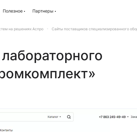
Полезное
Партнеры
стем на решениях Аспро
Сайты поставщиков специализированного обо
 лабораторного
Промкомплект»