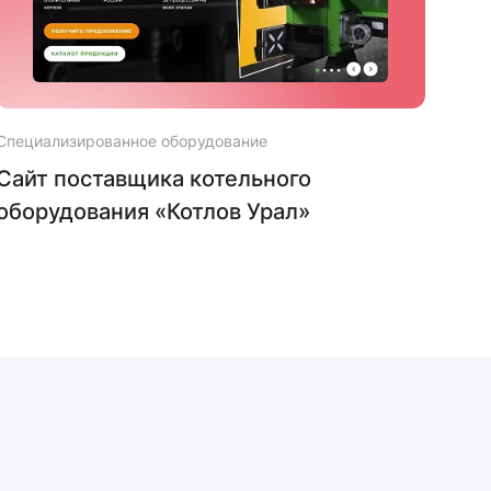
Специализированное оборудование
Спец
Cайт поставщика котельного
Инт
оборудования «Котлов Урал»
обо