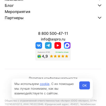
Блог
Мероприятия
Партнеры
8 800 500-47-11
info@aspro.ru
Политика конфиденциальности
Мы используем
cookie
. С их помощью
Политика использования файлов cookies
OK
мы лучше понимаем, как вы
© 2026 Все права защищены
взаимодействуете с сайтом.
Общество с ограниченной ответственностью «Аспро» (ООО «Аспро»), ОГРН
1107453010213, ИНН 7453223946. Юридический адрес: 454021, Челябинская