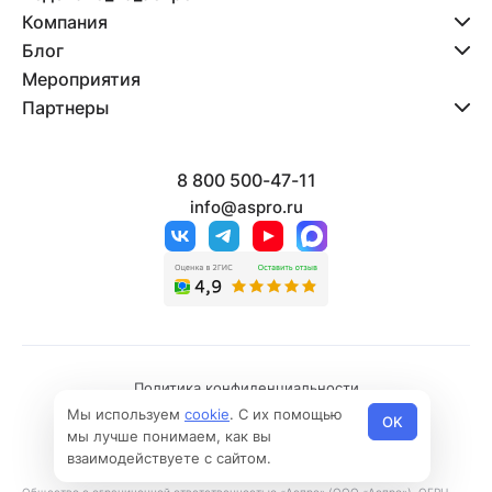
Компания
Блог
Мероприятия
Партнеры
8 800 500-47-11
info@aspro.ru
Политика конфиденциальности
Мы используем
cookie
. С их помощью
Политика использования файлов cookies
OK
мы лучше понимаем, как вы
© 2026 Все права защищены
взаимодействуете с сайтом.
Общество с ограниченной ответственностью «Аспро» (ООО «Аспро»), ОГРН