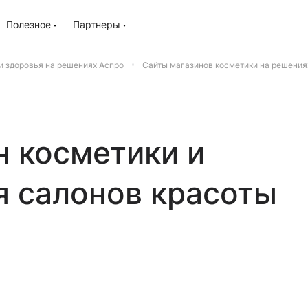
Полезное
Партнеры
и здоровья на решениях Аспро
Сайты магазинов косметики на решения
н косметики и
я салонов красоты