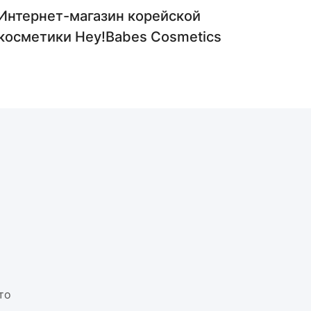
Интернет-магазин корейской
Инт
косметики Hey!Babes Cosmetics
BR
то