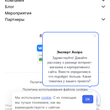
Компания
Блог
Мероприятия
Партнеры
8 800 500-47-11
info@aspro.ru
Эксперт Аспро
Здравствуйте! Давайте
расскажу о разнице интернет-
магазина и корпоративного
сайта. Вместе определимся,
что подойдет больше. Какая
тематика у вашего проекта?
Политика конфиденциальности
Политика использования файлов cookies
© 2026 Все права защищены
Мы используем
cookie
. С их помощью
OK
мы лучше понимаем, как вы
Общество с ограниченной ответственностью «Аспро» (ООО «Аспро»), ОГРН
взаимодействуете с сайтом.
1107453010213, ИНН 7453223946. Юридический адрес: 454021, Челябинская