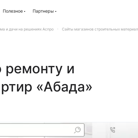
Полезное
Партнеры
ма и дачи на решениях Аспро
Сайты магазинов строительных материал
 ремонту и
артир «Абада»