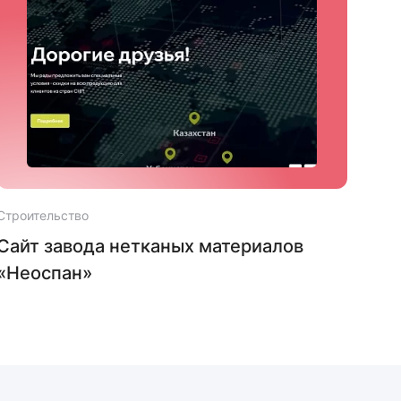
Строительство
Стро
Сайт завода нетканых материалов
Сай
«Неоспан»
«Ка