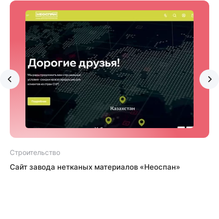
Строительство
С
Сайт завода нетканых материалов «Неоспан»