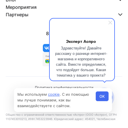
Мероприятия
Партнеры
8 800 500-47-11
info@aspro.ru
Эксперт Аспро
Здравствуйте! Давайте
расскажу о разнице интернет-
магазина и корпоративного
сайта. Вместе определимся,
что подойдет больше. Какая
тематика у вашего проекта?
Политика конфиденциальности
Мы используем
cookie
. С их помощью
Политика использования файлов cookies
OK
мы лучше понимаем, как вы
© 2026 Все права защищены
взаимодействуете с сайтом.
Общество с ограниченной ответственностью «Аспро» (ООО «Аспро»), ОГРН
1107453010213, ИНН 7453223946. Юридический адрес: 454021, Челябинская
область, г. Челябинск, ул. Молодогвардейцев, д. 31, этаж 8.