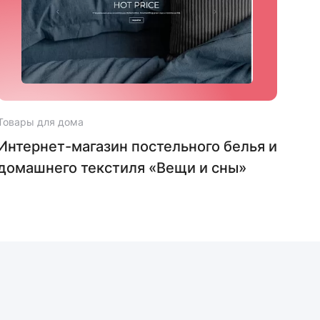
Товары для дома
Това
Интернет-магазин постельного белья и
Инт
домашнего текстиля «Вещи и сны»
«Ин