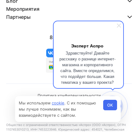
Блог
Мероприятия
Партнеры
8 800 500-47-11
info@aspro.ru
Эксперт Аспро
Здравствуйте! Давайте
расскажу о разнице интернет-
магазина и корпоративного
сайта. Вместе определимся,
что подойдет больше. Какая
тематика у вашего проекта?
Политика конфиденциальности
Мы используем
cookie
. С их помощью
Политика использования файлов cookies
OK
мы лучше понимаем, как вы
© 2026 Все права защищены
взаимодействуете с сайтом.
Общество с ограниченной ответственностью «Аспро» (ООО «Аспро»), ОГРН
1107453010213, ИНН 7453223946. Юридический адрес: 454021, Челябинская
область, г. Челябинск, ул. Молодогвардейцев, д. 31, этаж 8.