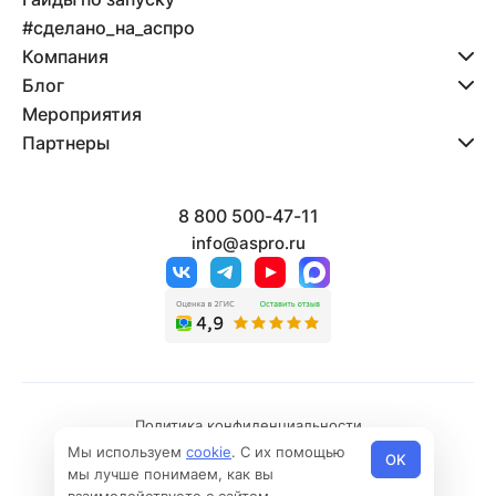
#сделано_на_аспро
Компания
Блог
Мероприятия
Партнеры
8 800 500-47-11
info@aspro.ru
Политика конфиденциальности
Мы используем
cookie
. С их помощью
Политика использования файлов cookies
OK
мы лучше понимаем, как вы
© 2026 Все права защищены