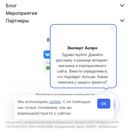
Блог
Мероприятия
Партнеры
8 800 500-47-11
info@aspro.ru
Эксперт Аспро
Здравствуйте! Давайте
расскажу о разнице интернет-
магазина и корпоративного
сайта. Вместе определимся,
что подойдет больше. Какая
тематика у вашего проекта?
Политика конфиденциальности
Мы используем
cookie
. С их помощью
Политика использования файлов cookies
OK
мы лучше понимаем, как вы
© 2026 Все права защищены
взаимодействуете с сайтом.
Общество с ограниченной ответственностью «Аспро» (ООО «Аспро»), ОГРН
1107453010213, ИНН 7453223946. Юридический адрес: 454021, Челябинская