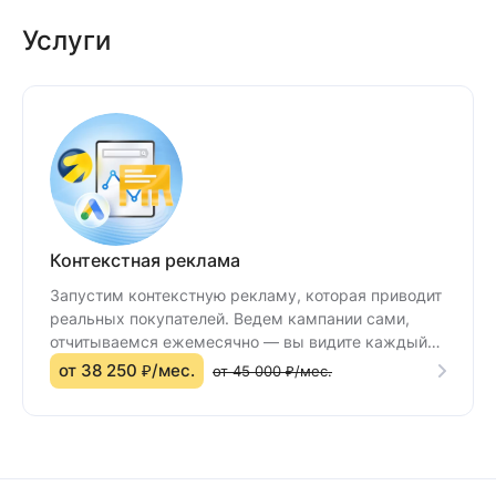
Услуги
Контекстная реклама
Запустим контекстную рекламу, которая приводит
реальных покупателей. Ведем кампании сами,
отчитываемся ежемесячно — вы видите каждый
вложенный рубль.
от 38 250 ₽/мес.
от 45 000 ₽/мес.