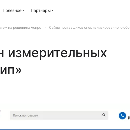
Полезное
Партнеры
стем на решениях Аспро
Сайты поставщиков специализированного обо
н измерительных
ип»