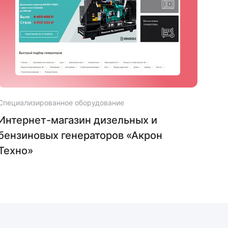
Специализированное оборудование
Спец
Интернет-магазин дизельных и
Cай
бензиновых генераторов «Акрон
обо
Техно»