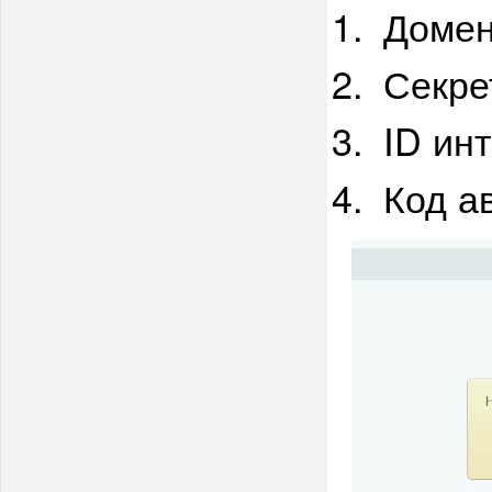
Доме
Секре
ID ин
Код а