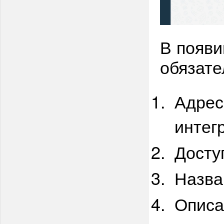
В появи
обязате
Адрес
интег
Досту
Назва
Описа