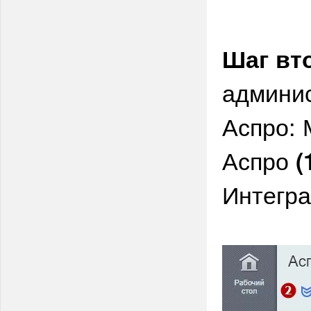
Шаг вт
админи
Аспро: 
Аспро
(
Интегр