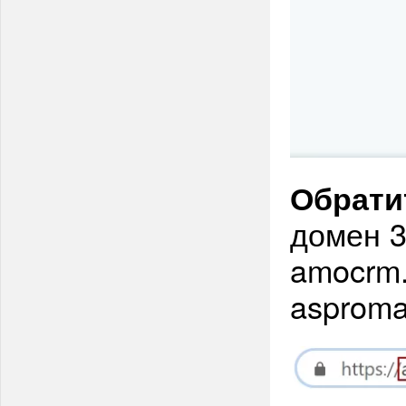
Обрати
домен 3-
amocrm.
asprom