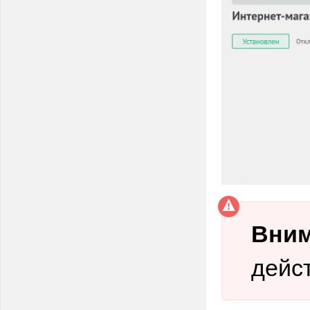
Вним
дейс