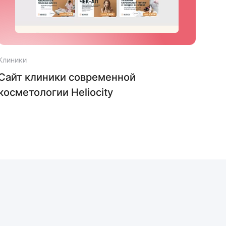
Клиники
Клин
Сайт клиники современной
Сай
косметологии Heliocity
мед