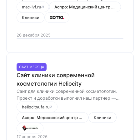
агентство Soma Agency.
mac-ivf.ru
Аспро: Медицинский центр 3.0
Клиники
26 декабря 2025
САЙТ МЕСЯЦА
Сайт клиники современной
косметологии Heliocity
Сайт для клиники современной косметологии.
Проект и доработки выполнил наш партнер —
«Экспресс лаб».
heliocityufa.ru
Аспро: Медицинский центр 3.0
Клиники
17 апреля 2026