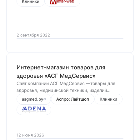
Клиники
2 сентября 2022
Интернет-магазин товаров для
здоровья «АСГ МедСервис»
Сайт компании АСГ МедСервис —товары для
здоровья, медицинской техники, изделий
медицинского назначения и средств
asgmed.by
Аспро: Лайтшоп
Клиники
реабилитации для пожилых людей и инвалидов.
Проект выполнен нашим партнером —
агентством Adena.
12 июня 2026