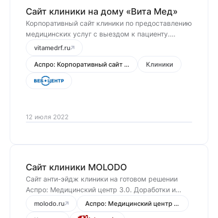
Сайт клиники на дому «Вита Мед»
Корпоративный сайт клиники по предоставлению
медицинских услуг с выездом к пациенту.
Проект и доработки выполнил наш партнер —
vitamedrf.ru
интернет-агентство «Веб-центр».
Аспро: Корпоративный сайт 3.0
Клиники
12 июля 2022
Сайт клиники MOLODO
Сайт анти-эйдж клиники на готовом решении
Аспро: Медицинский центр 3.0. Доработки и
настройку выполнил наш партнер — студия Inter
molodo.ru
Аспро: Медицинский центр 3.0
Web.