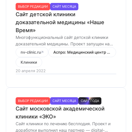
ВЫБОР РЕДАКЦИИ
САЙТ МЕСЯЦА
Сайт детской клиники
доказательной медицины «Наше
Время»
Многофункциональный сайт детской клиники
доказательной медицины. Проект запущен на
современном готовом решении Аспро:
nv-clinic.ru
Аспро: Медицинский центр 3.0
Медицинский центр 3.0.
Клиники
20 апреля 2022
ВЫБОР РЕДАКЦИИ
САЙТ МЕСЯЦА
САЙТ ГОДА
Сайт московской академической
клиники «ЭКО»
Сайт клиники по лечению бесплодия. Проект и
доработки выполнил наш партнер — digital-