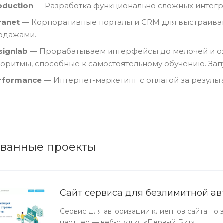
oduction
— Разработка функционально сложных интег
ranet
— Корпоративные порталы и CRM для выстраиван
одажами.
signlab
— Прорабатываем интерфейсы до мелочей и ож
горитмы, способные к самостоятельному обучению. За
rformance
— Интернет-маркетинг с оплатой за результа
ванные проекты
Сайт сервиса для безлимитной ав
Сервис для авторизации клиентов сайта по 
партнер — веб-студия «Первый Бит».