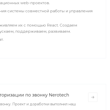
рационных web-проектов.
ия системы совместной работы и управления
ивляем их с помощью React. Создаем
пускаем, поддерживаем, развиваем.
т.
торизации по звонку Nerotech
звонку. Проект и доработки выполнил наш