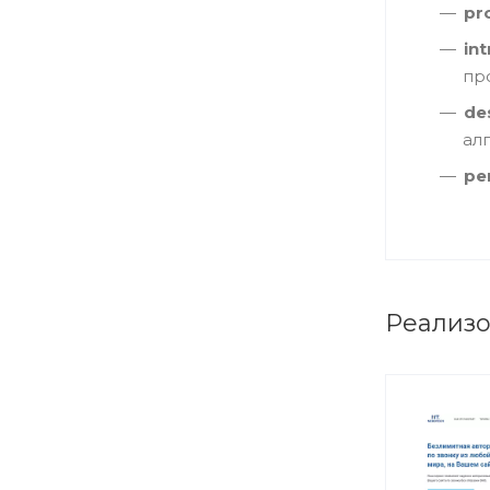
pr
int
пр
de
ал
pe
Реализо