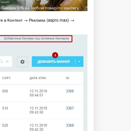
е в Контент → Реклама (aspro.max) →