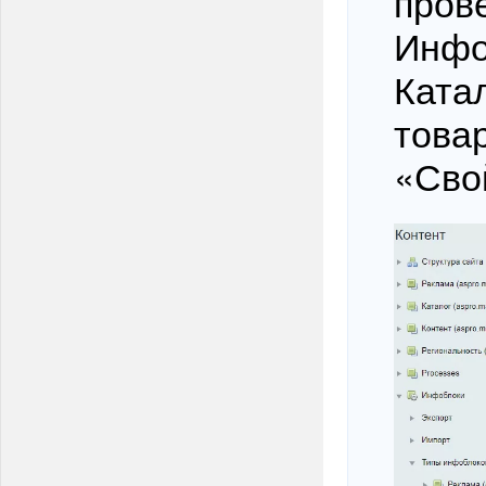
пров
Инфо
Катал
това
«Сво