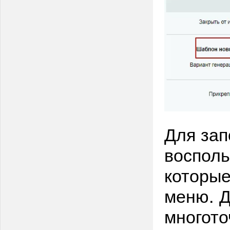
Для за
восполь
которые
меню. Д
многото