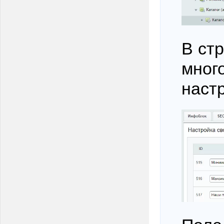
В стр
мног
наст
Поле