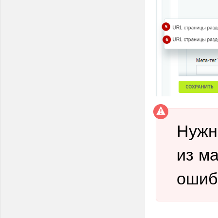
Нужн
из ма
ошиб