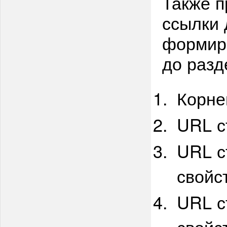
Также п
ссылки 
формир
до разд
Корне
URL с
URL с
свойс
URL с
свойс