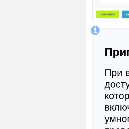
При
При 
досту
кото
вклю
умно