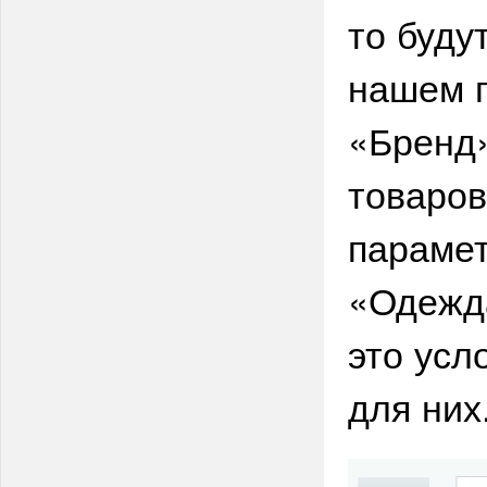
то буду
нашем 
«Бренд
товаров
параме
«Одежда
это усл
для них