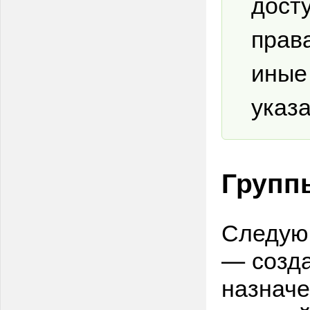
дост
прав
иные
указ
Групп
Следующ
— созда
назначе