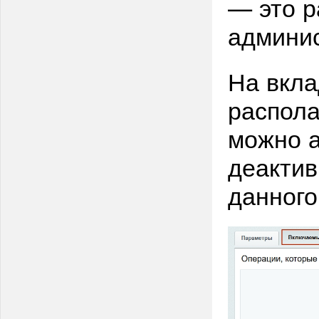
— это р
админис
На вкл
распола
можно а
деактив
данного