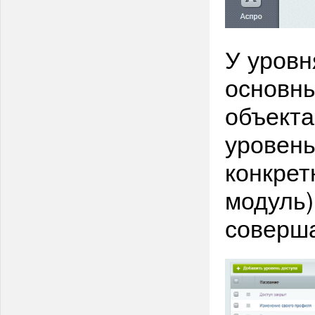
У уровн
основны
объекта
уровень
конкрет
модуль)
соверша