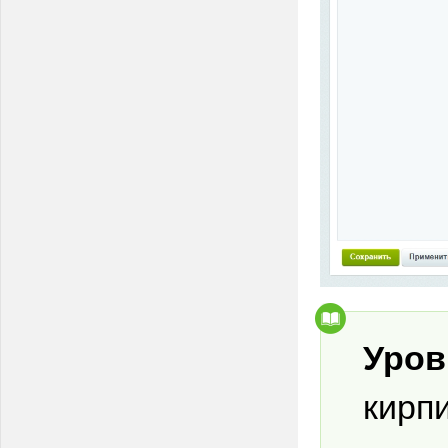
Уров
кирп