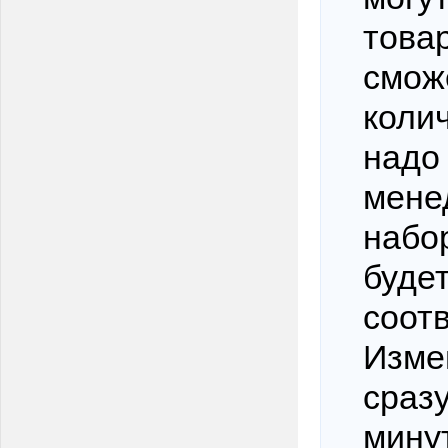
товар
смож
коли
надо
мене
набо
будет
соот
Изме
сраз
минут