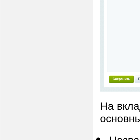
На вкла
основны
Назв