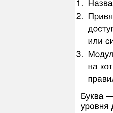
Назва
Привя
досту
или с
Модул
на ко
прави
Буква —
уровня 