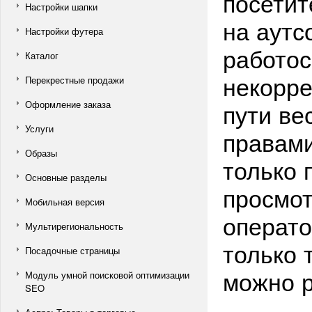
посетит
Настройки шапки
на аутс
Настройки футера
работос
Каталог
некорре
Перекрестные продажи
пути ве
Оформление заказа
Услуги
правами
Образы
только 
Основные разделы
просмот
Мобильная версия
операто
Мультирегиональность
только 
Посадочные страницы
можно р
Модуль умной поисковой оптимизации
SEO