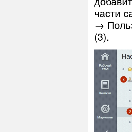
добавит
части с
→ Польз
(3).