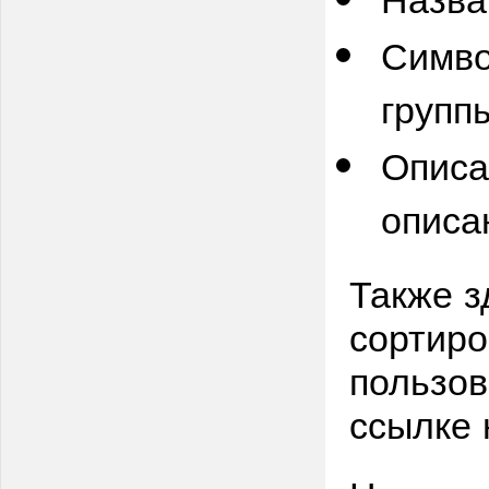
Симво
групп
Опис
описа
Также з
сортиро
пользов
ссылке 