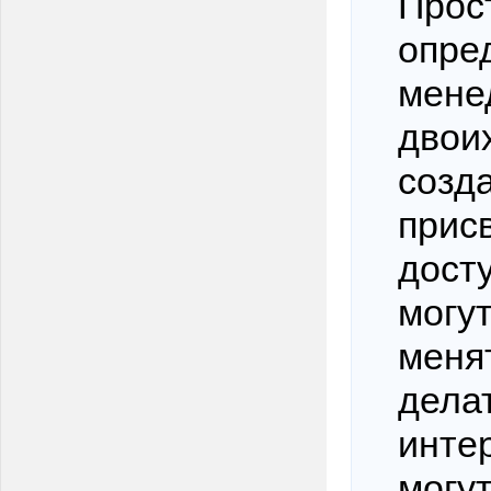
Прос
опре
мене
двои
созд
прис
дост
могу
меня
дела
инте
могу