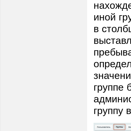
нахожде
иной гр
в столб
выставл
пребыва
определ
значени
группе 
админис
группу 