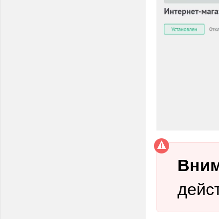
Вним
дейс