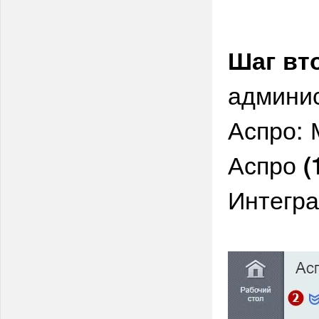
Шаг вт
админи
Аспро: 
Аспро
(
Интегр