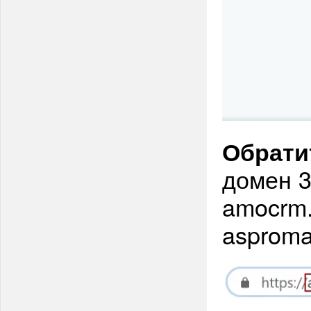
Обрати
домен 3-
amocrm.
asprom