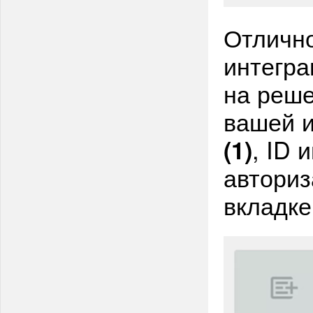
Отлично
интегра
на реше
вашей и
, ID 
(1)
авториз
вкладке