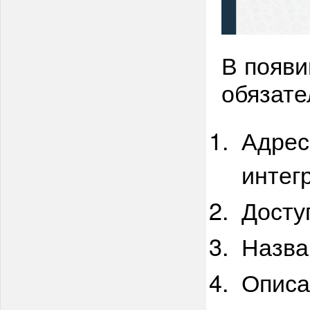
В появи
обязате
Адрес
интег
Досту
Назва
Описа