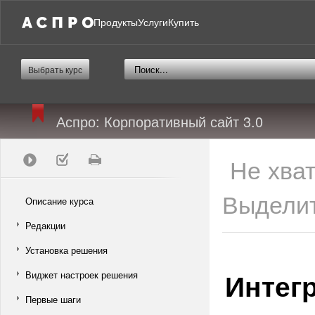
Продукты
Услуги
Купить
Выбрать курс
Аспро: Корпоративный сайт 3.0
Не хва
Выделит
Описание курса
Редакции
Установка решения
Интег
Виджет настроек решения
Первые шаги