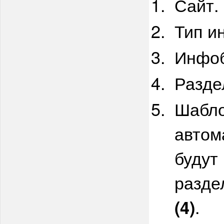
Сайт.
Тип и
Инфоб
Разде
Шабло
автом
будут
разде
.
(4)