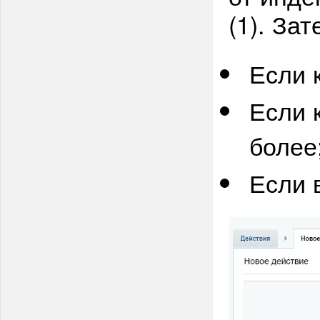
(1). За
Если 
Если 
более
Если 