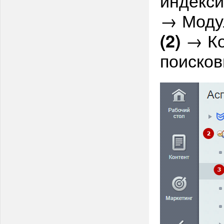
индекси
→ Моду
→ Ко
(2)
поиско