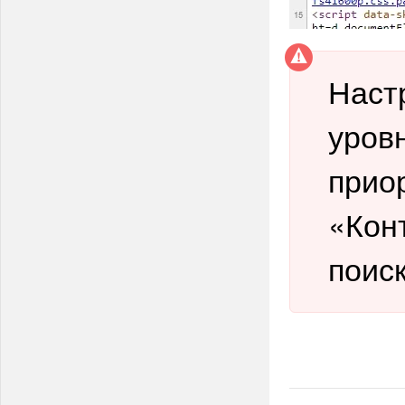
Наст
уров
прио
«Кон
поис