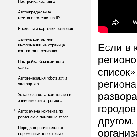
Настройка хостинга
Автоопределение
местоположения по IP
Разделы и карточки регионов
Замена контактной
Если в 
информации на странице
контактов в регионах
регион
Настройка Композитного
список»
сайта
Автогенерация robots.txt и
региона
sitemap.xml
развор
Установка остатков товара в
зависимости от региона
городов
Автозамена контента по
другом.
регионам с помощью тегов
Передача региональных
организ
переменных в почтовые