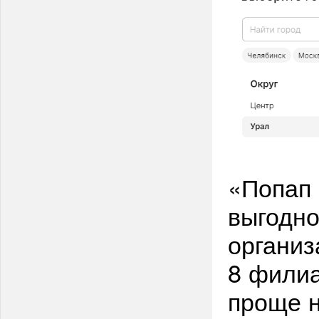
«Попап 
выгодно
организ
8 филиа
проще н