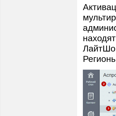
Активац
мультир
админис
находят
ЛайтШоп
Регионы