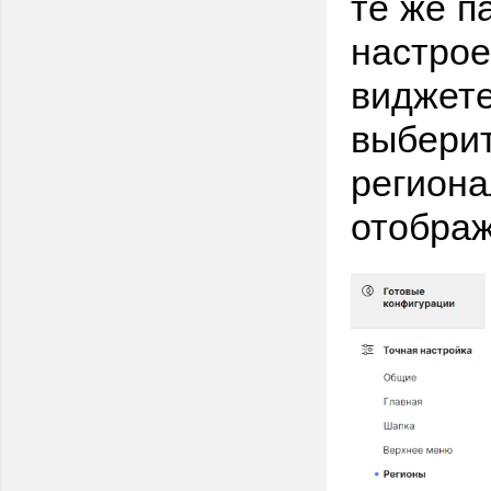
те же п
настрое
виджете
выберит
региона
отображ